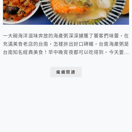
一大碗海洋滋味奔放的海產粥深深擄獲了饕客們味蕾，在
充滿美食老店的台南，怎樣拚出好口碑蝪，台南海產粥是
台南知名經典美食！早中晚宵夜都可以吃得到，今天要跟
大家分享的是台南人的口袋名單，討論度極高的幾家海鮮
粥，喜歡海鮮的朋友們快來看看，寫好筆記準備來一趟台
繼續閱讀
南美食之旅！