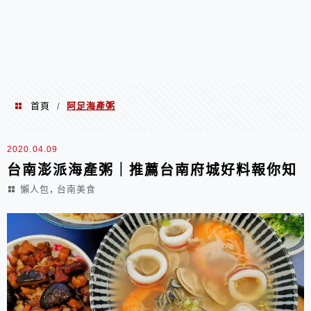
首頁
阿足海產粥
/
阿足海產粥
2020.04.09
台南澎派海產粥｜推薦台南府城好料報你知
,
懶人包
台南美食