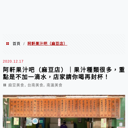
首頁
阿軒果汁吧（麻豆店）
/
阿軒果汁吧（麻豆店）
2020.12.17
阿軒果汁吧（麻豆店）｜果汁種類很多，重
點是不加一滴水，店家請你喝再封杯！
,
,
麻豆美食
台南美食
南瀛美食