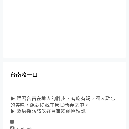
台南咬一口
▶ 跟著台南在地人的腳步，有吃有喝，讓人難忘
的美味，絕對隱藏在庶民巷弄之中。
▶ 邀約採訪請吃在台南粉絲團私訊
Facebook