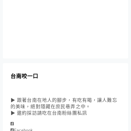
台南咬一口
▶ 跟著台南在地人的腳步，有吃有喝，讓人難忘
的美味，絕對隱藏在庶民巷弄之中。
▶ 邀約採訪請吃在台南粉絲團私訊
Facebook