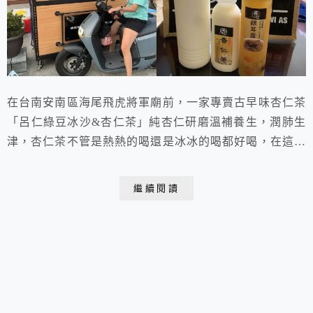
在台南安南區海尾飛虎將軍廟前，一家專賣古早味杏仁茶
「呂仁綠豆冰沙&杏仁茶」純杏仁研磨溫補養生，潤肺生
津，杏仁茶不管是熱熱的喝還是冰冰的喝都好喝，在這炎
熱的夏天裡，怎麼能少了綠豆冰沙這味透心涼ㄟ陪伴。
繼續閱讀