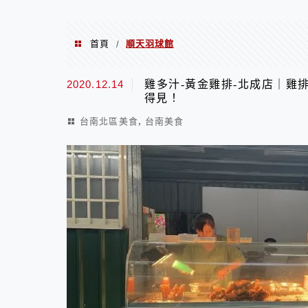
首頁
順天羽球館
/
順天羽球館
2020.12.14
雞多汁-黃金雞排-北成店｜雞
得見！
,
台南北區美食
台南美食