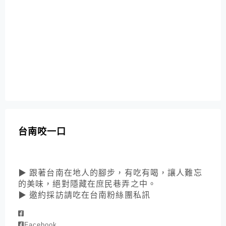
台南咬一口
▶ 跟著台南在地人的腳步，有吃有喝，讓人難忘
的美味，絕對隱藏在庶民巷弄之中。
▶ 邀約採訪請吃在台南粉絲團私訊
Facebook