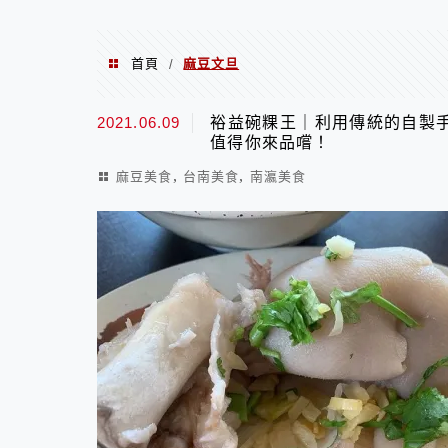
首頁
麻豆文旦
/
麻豆文旦
2021.06.09
裕益碗粿王｜利用傳統的自製
值得你來品嚐！
,
,
麻豆美食
台南美食
南瀛美食