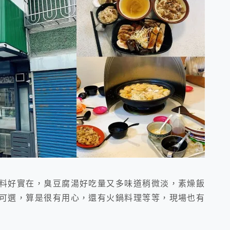
料好實在，臭豆腐湯好吃量又多味道稍微淡，素燥飯
可選，算是很有用心，還有火鍋料理等等，現場也有