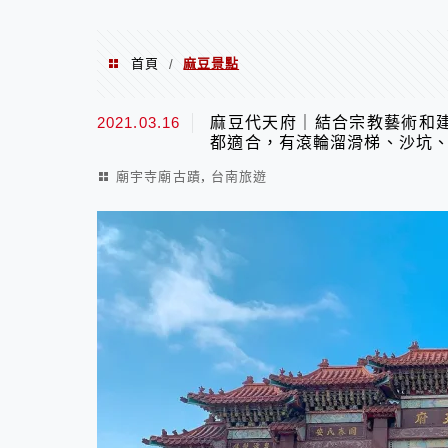
首頁
麻豆景點
/
麻豆景點
2021.03.16
麻豆代天府｜結合宗教藝術和
都適合，有滾輪溜滑梯、沙坑
,
廟宇寺廟古蹟
台南旅遊