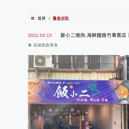
首頁
黃金刈包
/
黃金刈包
2021.02.13
飯小二燒肉-海鮮麵路竹專賣店
高雄旅遊美食