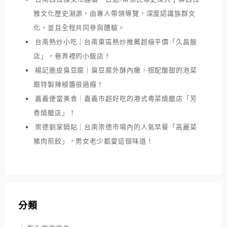
雅文化歷史淵源，由專人帶領導覽，深度認識族群文
化，並且全程共同參與體驗。
台南熱炒小吃｜台南東區熱炒推薦超級平價「久昌飯
店」，巷弄裡的小飯店！
楊記脆皮臭豆腐｜臭豆腐外酥內嫩，搭配酸甜的泡菜
跟特製辣椒醬很過癮！
嘉義便當美食｜嘉義市超好吃的港式粵菜燒臘店「芳
香燒臘店」！
崇德劉家鍋貼｜台南崇德市場內的人氣早餐「高麗菜
豬肉煎餃」，男女老少都愛這個味道！
分類