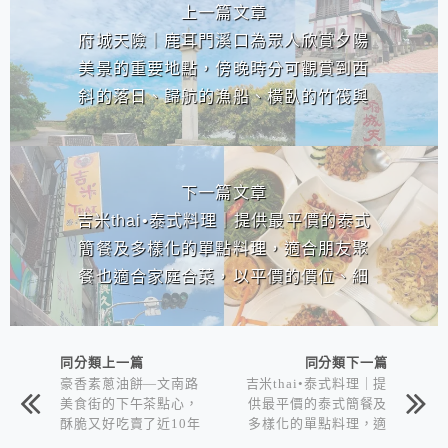
上一篇文章
府城天險｜鹿耳門溪口為眾人欣賞夕陽
美景的重要地點，傍晚時分可觀賞到西
斜的落日、歸航的漁船、橫臥的竹筏與
遍植河道的蚵棚構成的美麗漁村風情。
下一篇文章
吉米thai•泰式料理｜提供最平價的泰式
簡餐及多樣化的單點料理，適合朋友聚
餐也適合家庭合菜，以平價的價位、細
心的服務，希望大家都能在吉米THAI泰
式料理用餐愉快！
同分類上一篇
同分類下一篇
豪香素蔥油餅—文南路
吉米thai•泰式料理｜提
美食街的下午茶點心，
供最平價的泰式簡餐及
酥脆又好吃賣了近10年
多樣化的單點料理，適
的純手工蔥油餅！
合朋友聚餐也適合家庭