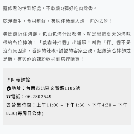
麵條煮的恰到好處，不軟爛Q彈好吃肉燥香。
乾淨衛生，食材新鮮，美味佳餚讓人想一再的去吃！
老闆最近住海邊，包山包海什麼都包、就是想把夏天的海味
帶給各位捧油，「義霸辣拌醬」出爐囉！叫做「拌」醬不是
沒有原因滴，香辣的辣椒+鹹鹹的客家豆豉，
超級適合拌麵或
是飯，有興趣的辣粉歡迎到店裡購買！
🚩阿義麵館
🏠地址：台南市北區文賢路1186號
☎電話：06-2802549
⏰營業時間：上午11:00 – 下午1:30 、下午4:30 – 下午
8:30(每周日公休)