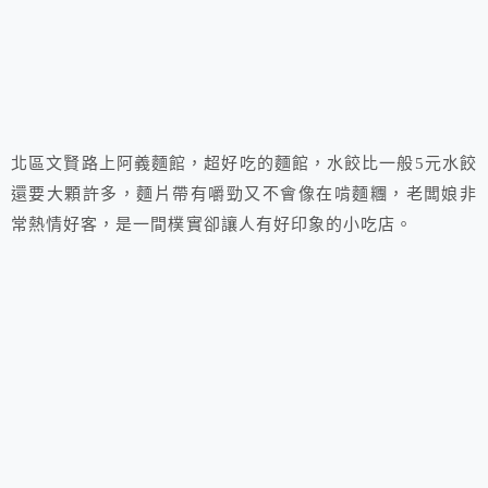
北區文賢路上阿義麵館，超好吃的麵館，水餃比一般5元水餃
還要大顆許多，麵片帶有嚼勁又不會像在啃麵糰，老闆娘非
常熱情好客，是一間樸實卻讓人有好印象的小吃店。