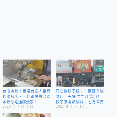
台南水餃｜精選台南人推薦
同心圓餃子館｜一間麵食滷
的水餃店，一起來看看台南
味店，有提供牛肉(湯)麵、
水餃你吃過哪幾家！
餃子及各類滷味，也有單賣
2020 年 4 月 1 日
2021 年 1 月 16 日
牛肉湯，喜愛麵食的大家可
以前來品嚐。