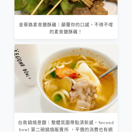
金華路素食鹽酥雞｜顛覆你的口感，不得不嚐
的素食鹽酥雞！
台南鍋燒意麵｜整體氛圍帶點清新感，Second
bowl 第二碗鍋燒販賣所 ，平價的消費也有網