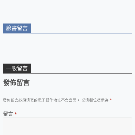
合菜，以平價的價位、
細心的服務，希望大家
都能在吉米THAI泰式
料理用餐愉快！
臉書留言
一般留言
發佈留言
發佈留言必須填寫的電子郵件地址不會公開。
必填欄位標示為
*
留言
*