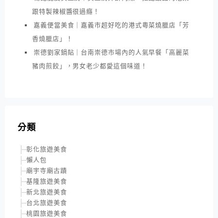
跟特製辣椒醬很過癮！
嘉義便當美食｜嘉義市超好吃的港式粵菜燒臘店「芳
香燒臘店」！
崇德劉家鍋貼｜台南崇德市場內的人氣早餐「高麗菜
豬肉煎餃」，男女老少都愛這個味道！
分類
彰化旅遊美食
懶人包
廟宇寺廟古蹟
基隆旅遊美食
新北旅遊美食
台北旅遊美食
桃園旅遊美食