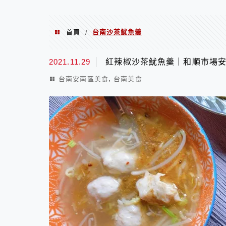
首頁
台南沙茶魷魚羹
/
台南沙茶魷魚羹
2021.11.29
紅辣椒沙茶魷魚羹｜和順市場
,
台南安南區美食
台南美食