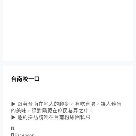
台南咬一口
▶ 跟著台南在地人的腳步，有吃有喝，讓人難忘
的美味，絕對隱藏在庶民巷弄之中。
▶ 邀約採訪請吃在台南粉絲團私訊
Facebook