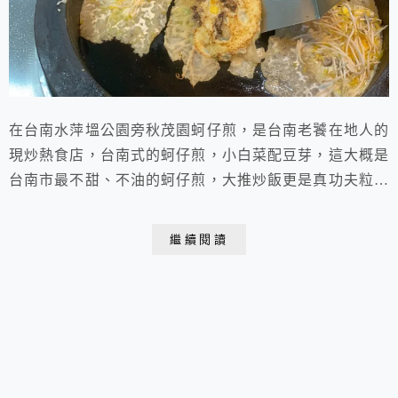
在台南水萍塭公園旁秋茂園蚵仔煎，是台南老饕在地人的
現炒熱食店，台南式的蚵仔煎，小白菜配豆芽，這大概是
台南市最不甜、不油的蚵仔煎，大推炒飯更是真功夫粒粒
分明，豆鼓炒蚵仔更是風味一絕，餐點都好吃，用餐時間
人潮略多。
繼續閱讀