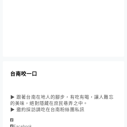
台南咬一口
▶ 跟著台南在地人的腳步，有吃有喝，讓人難忘
的美味，絕對隱藏在庶民巷弄之中。
▶ 邀約採訪請吃在台南粉絲團私訊
Facebook