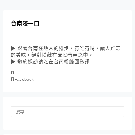
台南咬一口
▶ 跟著台南在地人的腳步，有吃有喝，讓人難忘
的美味，絕對隱藏在庶民巷弄之中。
▶ 邀約採訪請吃在台南粉絲團私訊
Facebook