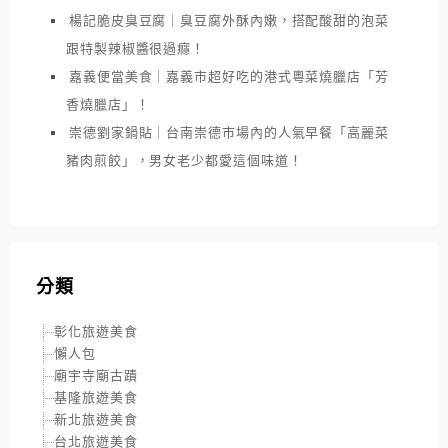
楊記脆皮臭豆腐｜臭豆腐外酥內嫩，搭配酸甜的泡菜
跟特製辣椒醬很過癮！
嘉義便當美食｜嘉義市超好吃的港式粵菜燒臘店「芳
香燒臘店」！
崇德劉家鍋貼｜台南崇德市場內的人氣早餐「高麗菜
豬肉煎餃」，男女老少都愛這個味道！
分類
彰化旅遊美食
懶人包
廟宇寺廟古蹟
基隆旅遊美食
新北旅遊美食
台北旅遊美食