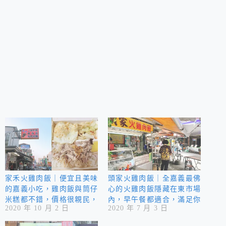
家禾火雞肉飯｜便宜且美味
頭家火雞肉飯｜全嘉義最佛
的嘉義小吃，雞肉飯與筒仔
心的火雞肉飯隱藏在東市場
米糕都不錯，價格很親民，
內，早午餐都適合，滿足你
2020 年 10 月 2 日
2020 年 7 月 3 日
上菜速度快，服務好，環境
一整天的元氣！
乾淨還有冷氣吹，大推！