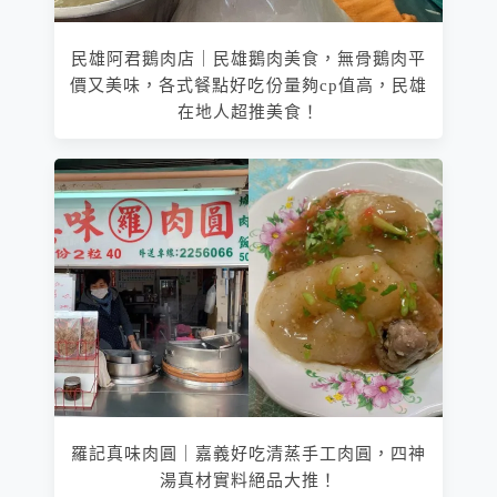
民雄阿君鵝肉店｜民雄鵝肉美食，無骨鵝肉平
價又美味，各式餐點好吃份量夠cp值高，民雄
在地人超推美食！
羅記真味肉圓｜嘉義好吃清蒸手工肉圓，四神
湯真材實料絕品大推！