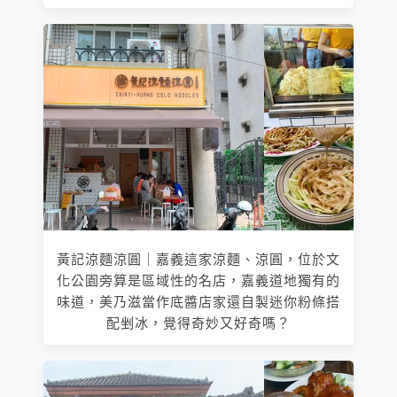
黃記涼麵涼圓｜嘉義這家涼麵、涼圓，位於文
化公園旁算是區域性的名店，嘉義道地獨有的
味道，美乃滋當作底醬店家還自製迷你粉條搭
配剉冰，覺得奇妙又好奇嗎？