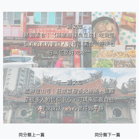
相連文章
上一篇文章
膳園素食｜【藥膳麻辣臭豆腐】吃到這
個真的真的會讓人覺得....素食...原來也
可以這麼好吃啊^^
下一篇文章
艋舺龍山寺｜莊嚴肅穆香火繚繞，這裡
是很多人的信仰中心，可以來這跟自己
心裡說說話，內心會得到平靜
同分類上一篇
同分類下一篇