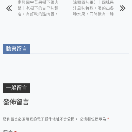
南興國中芒果樹下雞肉
涼麵四味果汁｜四味果
飯｜老樹下的古早味麵
汁風味特殊，喝的出各
店，有好吃的雞肉飯，
種水果，同時還有一種
更有多種魯味薰雞等
在喝彈珠汽水的錯覺。
等。重點是便宜好吃。
臉書留言
一般留言
發佈留言
發佈留言必須填寫的電子郵件地址不會公開。
必填欄位標示為
*