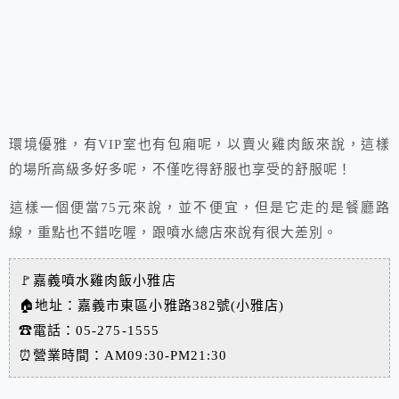
環境優雅，有VIP室也有包廂呢，以賣火雞肉飯來說，這樣
的場所高級多好多呢，不僅吃得舒服也享受的舒服呢！
這樣一個便當75元來說，並不便宜，但是它走的是餐廳路
線，重點也不錯吃喔，跟噴水總店來說有很大差別。
🚩
嘉義噴水雞肉飯小雅店
🏠
地址：嘉義市東區小雅路382號(小雅店)
☎
電話：05-275-1555
⏰
營業時間：AM09:30-PM21:30