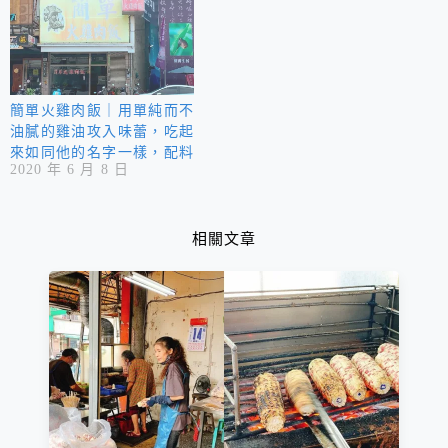
簡單火雞肉飯｜用單純而不
油膩的雞油攻入味蕾，吃起
來如同他的名字一樣，配料
2020 年 6 月 8 日
簡單、調味簡單。
相關文章