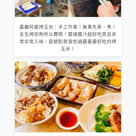
嘉義阿婆烤玉米｜手工作業！無事先蒸、煮！
全生烤到熟所以費時！靈魂醬汁超好吃而且非
常非常入味，這絕對是我吃過最最最好吃的烤
玉米！