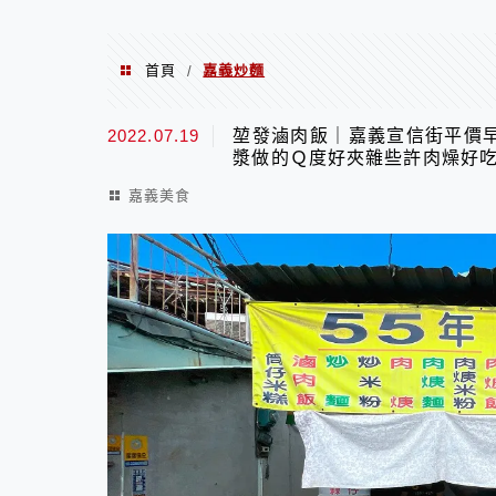
首頁
嘉義炒麵
/
嘉義炒麵
2022.07.19
堃發滷肉飯｜嘉義宣信街平價
漿做的Ｑ度好夾雜些許肉燥好
嘉義美食