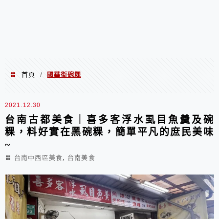
首頁
國華街碗粿
/
國華街碗粿
2021.12.30
台南古都美食｜喜多客浮水虱目魚羹及碗
粿，料好實在黑碗粿，簡單平凡的庶民美味
~
,
台南中西區美食
台南美食