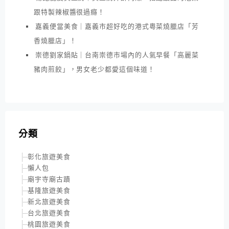
跟特製辣椒醬很過癮！
嘉義便當美食｜嘉義市超好吃的港式粵菜燒臘店「芳
香燒臘店」！
崇德劉家鍋貼｜台南崇德市場內的人氣早餐「高麗菜
豬肉煎餃」，男女老少都愛這個味道！
分類
彰化旅遊美食
懶人包
廟宇寺廟古蹟
基隆旅遊美食
新北旅遊美食
台北旅遊美食
桃園旅遊美食