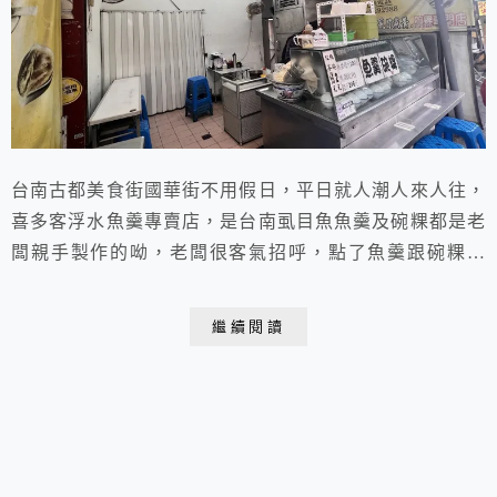
台南古都美食街國華街不用假日，平日就人潮人來人往，
喜多客浮水魚羹專賣店，是台南虱目魚魚羹及碗粿都是老
闆親手製作的呦，老闆很客氣招呼，點了魚羹跟碗粿外
帶，魚羹加些香菜薑絲及烏醋提味更有風味，簡單平凡的
美味！
繼續閱讀