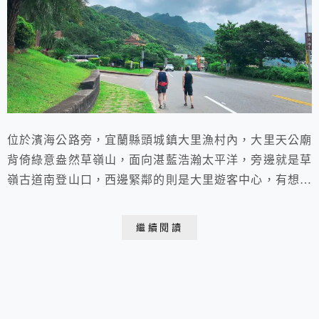
位於濱海公路旁，宜蘭縣頭城鎮大里漁村內，大里天公廟
背倚綠意盎然草嶺山，面向湛藍浩瀚太平洋，旁邊就是草
嶺古道南登山口，西邊緊鄰的則是大里遊客中心，有想查
詢的旅遊相關資訊可以順道一遊，大里天公廟的地理環境
幽美、景色殊麗。
繼續閱讀