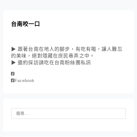
台南咬一口
▶ 跟著台南在地人的腳步，有吃有喝，讓人難忘
的美味，絕對隱藏在庶民巷弄之中。
▶ 邀約採訪請吃在台南粉絲團私訊
Facebook