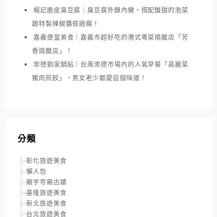
楊記脆皮臭豆腐｜臭豆腐外酥內嫩，搭配酸甜的泡菜
跟特製辣椒醬很過癮！
嘉義便當美食｜嘉義市超好吃的港式粵菜燒臘店「芳
香燒臘店」！
崇德劉家鍋貼｜台南崇德市場內的人氣早餐「高麗菜
豬肉煎餃」，男女老少都愛這個味道！
分類
彰化旅遊美食
懶人包
廟宇寺廟古蹟
基隆旅遊美食
新北旅遊美食
台北旅遊美食