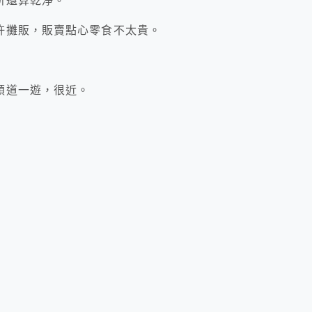
所還算乾淨。
許攤販，販賣點心零食不太貴。
順道一遊，很近。