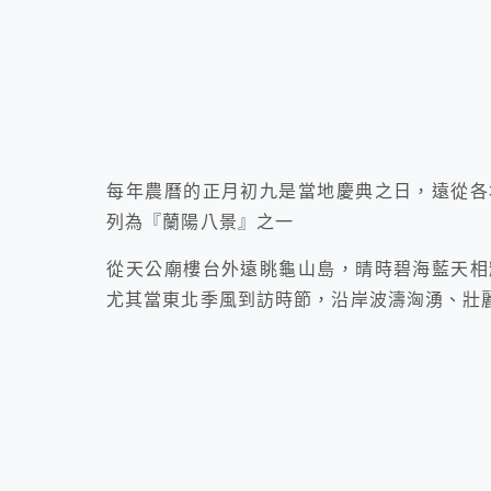
每年農曆的正月初九是當地慶典之日，遠從各
列為『蘭陽八景』之一
從天公廟樓台外遠眺龜山島，晴時碧海藍天相
尤其當東北季風到訪時節，沿岸波濤洶湧、壯