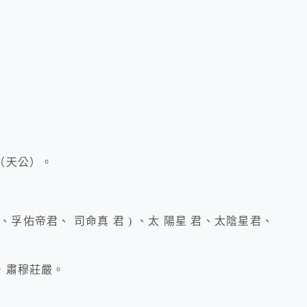
（天公）。
、孚佑帝君、 司命真 君 ) 、太 陽星 君、太陰星君、
，肅穆莊嚴。