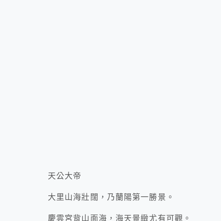
天公大帝
大里山海壯闊，乃蘭陽第一勝景。
慶雲宮背山面海，海天景緻尤有可觀。