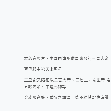
本名慶雲宮，主奉由漳州供奉來台的玉皇大帝
聖母殿主祀天上聖母
玉皇殿又陪祀以三官大帝、三恩主 ( 關聖帝 君
五穀先帝、中壇元帥等。
登凌霄寶殿，香火之輝煌，莫不稱其宏偉瑰麗