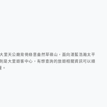
大里天公廟背倚綠意盎然草嶺山，面向湛藍浩瀚太平
則是大里遊客中心，有想查詢的旅遊相關資訊可以順
麗。