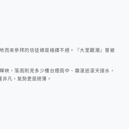
地而來參拜的信徒總是絡繹不絕。『大里觀潮』曾被
輝映，落雨則見多少樓台煙雨中、霧漫迷濛天接水，
麗非凡，氣勢更是磅薄。