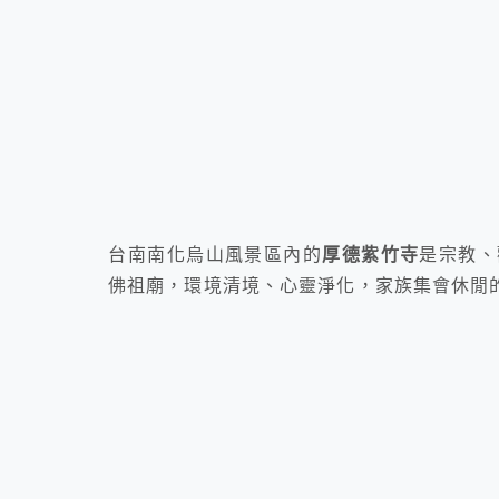
台南南化烏山風景區內的
厚德紫竹寺
是宗教、
佛祖廟，環境清境、心靈淨化，家族集會休閒