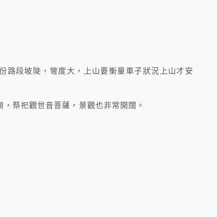
份路段坡陡，彎度大，上山要衡量車子狀況上山才安
廟，祭祀觀世音菩薩，景觀也非常開闊。