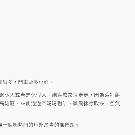
彎很多，開車要多小心。
退休人或者是休假人，總喜歡來這走走，因為這裡離
高雄區，來此泡泡茶喝喝咖啡，微風徐徐吹來，空氣
展一個極熱門的戶外踏青的風景區。