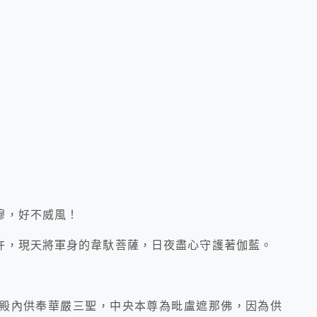
穆，好不威風！
杵，現天將軍身的韋馱菩薩，日夜盡心守護著伽藍。
殿內供奉華嚴三聖，中央本尊為毗盧遮那佛，因為供