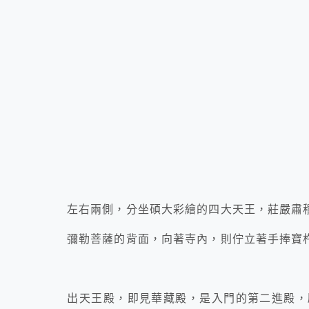
左右兩側，分坐碩大彩繪的四大天王，莊嚴肅
彌勒菩薩的背面，向著寺內，則佇立著手捧寶
出天王殿，即見華藏殿，是入門的第二進殿，