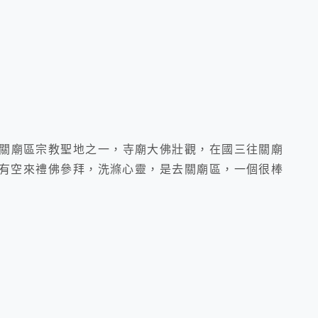
關廟區宗教聖地之一，寺廟大佛壯觀，在國三往關廟
有空來禮佛參拜，洗滌心靈，是去關廟區，一個很棒