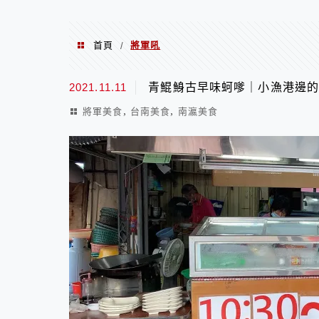
首頁
將軍吼
/
將軍吼
2021.11.11
青鯤鯓古早味蚵嗲｜小漁港邊
,
,
將軍美食
台南美食
南瀛美食