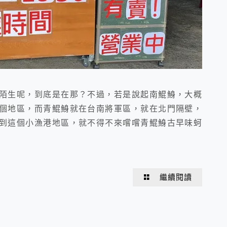
陌生呢，到底是在那？不過，若是說起南鯤鯓，大概
個地區，而青鯤鯓就在台南將軍區，就在北門隔壁，
到這個小漁港地區，就不得不來嚐嚐青鯤鯓古早味蚵
繼續閱讀