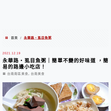
首頁
永華路‧虱目魚粥
/
永華路‧虱目魚粥
2021.12.19
永華路‧虱目魚粥｜簡單不變的好味道 ，簡
易的路邊小吃店！
,
台南南區美食
台南美食