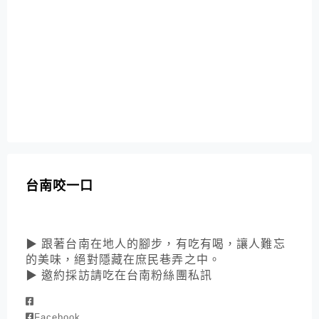
台南咬一口
▶ 跟著台南在地人的腳步，有吃有喝，讓人難忘
的美味，絕對隱藏在庶民巷弄之中。
▶ 邀約採訪請吃在台南粉絲團私訊
Facebook