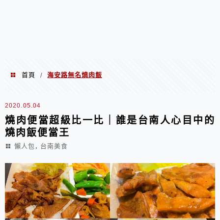
首頁
海安路無名燒肉飯
/
海安路無名燒肉飯
2020.05.04
燒肉便當超級比一比｜誰是台南人心目中的
燒肉飯便當王
,
懶人包
台南美食