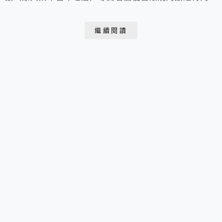
飯，很多阿伯都熟練地前來與店家點餐，旁邊還有再製作
燒肉飯的架子，跟每家賣燒肉飯一樣有著炭火古法燒烤，
繼續閱讀
根本誘人。