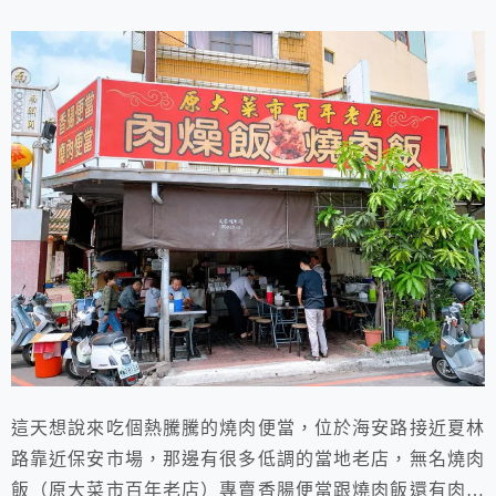
這天想說來吃個熱騰騰的燒肉便當，位於海安路接近夏林
路靠近保安市場，那邊有很多低調的當地老店，無名燒肉
飯（原大菜市百年老店）專賣香腸便當跟燒肉飯還有肉燥