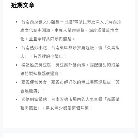
近期文章
台南西拉雅文化體驗一日遊/帶領民眾更深入了解西拉
雅文化歷史淵源，由專人帶領導覽，深度認識族群文
化，並且全程共同參與體驗。
台南熱炒小吃｜台南東區熱炒推薦超級平價「久昌飯
店」，巷弄裡的小飯店！
楊記脆皮臭豆腐｜臭豆腐外酥內嫩，搭配酸甜的泡菜
跟特製辣椒醬很過癮！
嘉義便當美食｜嘉義市超好吃的港式粵菜燒臘店「芳
香燒臘店」！
崇德劉家鍋貼｜台南崇德市場內的人氣早餐「高麗菜
豬肉煎餃」，男女老少都愛這個味道！