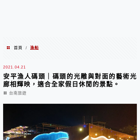
首頁
漁船
/
漁船
2021.04.21
安平漁人碼頭｜碼頭的光雕與對面的藝術光
廊相輝映，適合全家假日休閒的景點。
台南旅遊