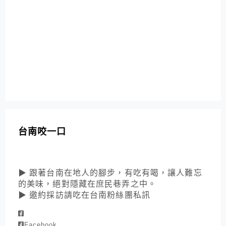
台南咬一口
▶ 跟著台南在地人的腳步，有吃有喝，讓人難忘
的美味，絕對隱藏在庶民巷弄之中。
▶ 邀約採訪請吃在台南粉絲團私訊
Facebook