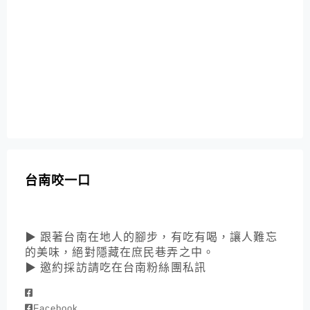
台南咬一口
▶ 跟著台南在地人的腳步，有吃有喝，讓人難忘
的美味，絕對隱藏在庶民巷弄之中。
▶ 邀約採訪請吃在台南粉絲團私訊
Facebook