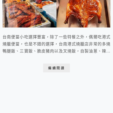
台南便當小吃選擇豐富，除了一些特餐之外，偶爾吃港式
燒臘便當，也是不錯的選擇，台南港式燒臘店非常的多燒
鴨腿飯、三寶飯、脆皮豬肉以及叉燒飯，自製油蔥、辣菜
脯、辣醬每家都不一樣口味外食族便當首選，台南燒臘店
再攻略幾家！大家有喜歡的台南燒臘嗎快點來看看 ...
繼續閱讀