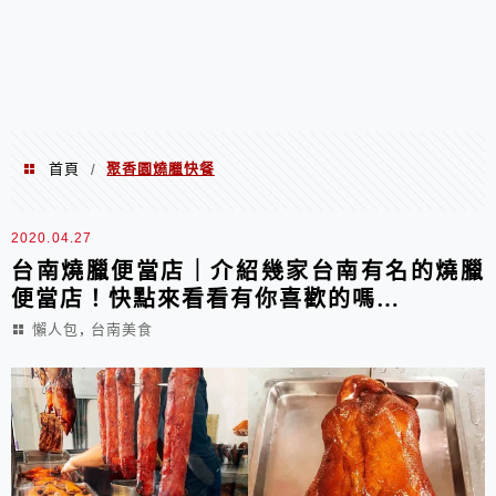
首頁
聚香園燒臘快餐
/
聚香園燒臘快餐
2020.04.27
台南燒臘便當店｜介紹幾家台南有名的燒臘
便當店！快點來看看有你喜歡的嗎…
,
懶人包
台南美食