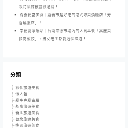
跟特製辣椒醬很過癮！
嘉義便當美食｜嘉義市超好吃的港式粵菜燒臘店「芳
香燒臘店」！
崇德劉家鍋貼｜台南崇德市場內的人氣早餐「高麗菜
豬肉煎餃」，男女老少都愛這個味道！
分類
彰化旅遊美食
懶人包
廟宇寺廟古蹟
基隆旅遊美食
新北旅遊美食
台北旅遊美食
桃園旅遊美食