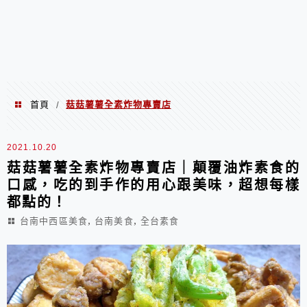
首頁
菇菇薯薯全素炸物專賣店
/
菇菇薯薯全素炸物專賣店
2021.10.20
菇菇薯薯全素炸物專賣店｜顛覆油炸素食的
口感，吃的到手作的用心跟美味，超想每樣
都點的！
,
,
台南中西區美食
台南美食
全台素食