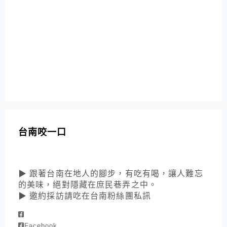
台南咬一口
▶ 跟著台南在地人的腳步，有吃有喝，讓人難忘
的美味，絕對隱藏在庶民巷弄之中。
▶ 邀約採訪請吃在台南粉絲團私訊
Facebook