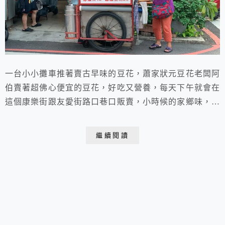
一台小小攤車推著賣古早味的豆花，蕭家狀元豆花老闆阿
伯賣著超佛心便宜的豆花，好吃又營養，每天下午就會在
這個康樂街跟友愛街路口巷口販賣，小時候的家鄉味，厚
實的豆花口感，每次都會再多加5元的珍珠粉圓 ，不變的
味道 ，吃的是回憶也是想念！
繼續閱讀