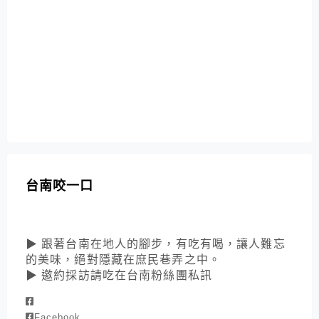
台南咬一口
▶ 跟著台南在地人的腳步，有吃有喝，讓人難忘
的美味，絕對隱藏在庶民巷弄之中。
▶ 邀約採訪請吃在台南粉絲團私訊
Facebook