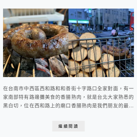
在台南市中西區西和路和和善街十字路口全家對面，有一
家南部特有路邊攤美食的香腸熟肉，就是台北大家熟悉的
黑白切，位在西和路上的廟口香腸熟肉是我們朋友的最愛
去的店，天氣熱不想吃太多時，要話家常很適合來這裡隨
意切些熟食小菜，再搭配一碗肉燥飯～完美！
繼續閱讀