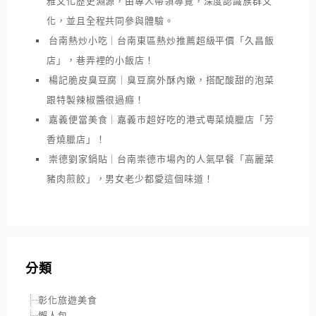
雅文化歷史淵源，由專人帶領導覽，深度認識族群文
化，並且全程共同參與體驗。
台南熱炒小吃｜台南東區熱炒推薦超級平價「久昌飯
店」，巷弄裡的小飯店！
楊記脆皮臭豆腐｜臭豆腐外酥內嫩，搭配酸甜的泡菜
跟特製辣椒醬很過癮！
嘉義便當美食｜嘉義市超好吃的港式粵菜燒臘店「芳
香燒臘店」！
崇德劉家鍋貼｜台南崇德市場內的人氣早餐「高麗菜
豬肉煎餃」，男女老少都愛這個味道！
分類
彰化旅遊美食
懶人包