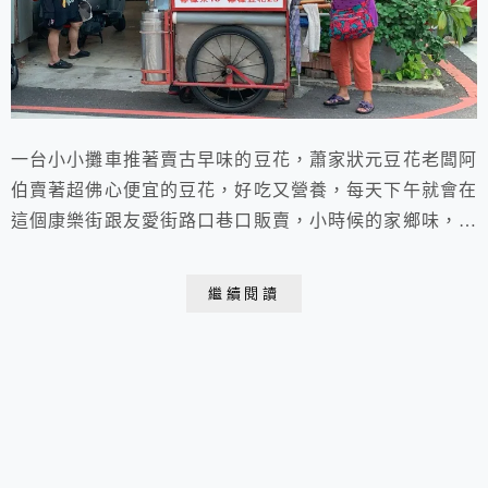
一台小小攤車推著賣古早味的豆花，蕭家狀元豆花老闆阿
伯賣著超佛心便宜的豆花，好吃又營養，每天下午就會在
這個康樂街跟友愛街路口巷口販賣，小時候的家鄉味，厚
實的豆花口感，每次都會再多加5元的珍珠粉圓 ，不變的
味道 ，吃的是回憶也是想念！
繼續閱讀