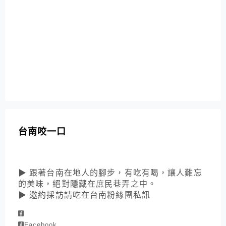
台南咬一口
▶ 跟著台南在地人的腳步，有吃有喝，讓人難忘
的美味，絕對隱藏在庶民巷弄之中。
▶ 邀約採訪請吃在台南粉絲團私訊
Facebook