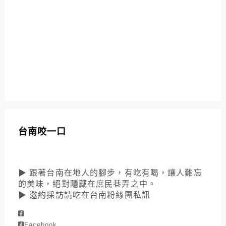
台南咬一口
▶ 跟著台南在地人的腳步，有吃有喝，讓人難忘
的美味，絕對隱藏在庶民巷弄之中。
▶ 邀約採訪請吃在台南粉絲團私訊
Facebook