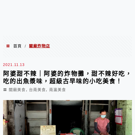
首頁
關廟炸物店
/
關廟炸物店
2021.11.13
阿婆甜不辣｜阿婆的炸物攤，甜不辣好吃，
吃的出魚漿味，超級古早味的小吃美食！
,
,
關廟美食
台南美食
南瀛美食