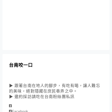
台南咬一口
▶ 跟著台南在地人的腳步，有吃有喝，讓人難忘
的美味，絕對隱藏在庶民巷弄之中。
▶ 邀約採訪請吃在台南粉絲團私訊
Facebook