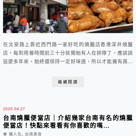
在北安路上靠近西門路一家好吃的燒臘店香港深井燒臘
店，每到用餐時間前三十分就開始有人在排隊了，應該說
這麼多年來，始終還保持一定好味道，所以才能擁有高人
氣而不下墜，但是配菜始終幾乎都一個樣，大概大家都愛
吃肉吧！
繼續閱讀
2020.04.27
台南燒臘便當店｜介紹幾家台南有名的燒臘
便當店！快點來看看有你喜歡的嗎…
,
懶人包
台南美食