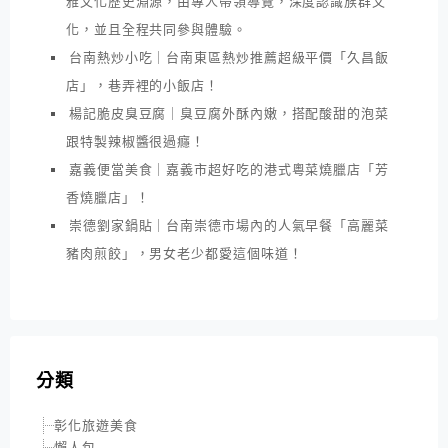
雅文化歷史淵源，由專人帶領導覽，深度認識族群文
化，並且全程共同參與體驗。
台南熱炒小吃｜台南東區熱炒推薦超級平價「久昌飯
店」，巷弄裡的小飯店！
楊記脆皮臭豆腐｜臭豆腐外酥內嫩，搭配酸甜的泡菜
跟特製辣椒醬很過癮！
嘉義便當美食｜嘉義市超好吃的港式粵菜燒臘店「芳
香燒臘店」！
崇德劉家鍋貼｜台南崇德市場內的人氣早餐「高麗菜
豬肉煎餃」，男女老少都愛這個味道！
分類
彰化旅遊美食
懶人包