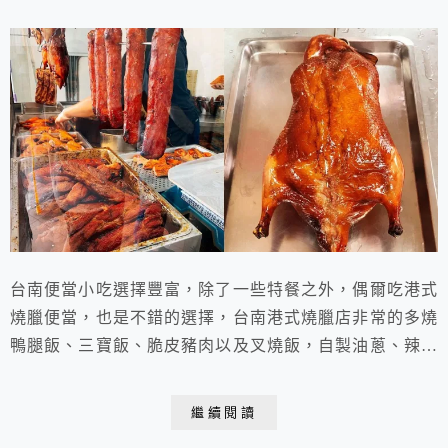
台南便當小吃選擇豐富，除了一些特餐之外，偶爾吃港式
燒臘便當，也是不錯的選擇，台南港式燒臘店非常的多燒
鴨腿飯、三寶飯、脆皮豬肉以及叉燒飯，自製油蔥、辣菜
脯、辣醬每家都不一樣口味外食族便當首選，台南燒臘店
再攻略幾家！大家有喜歡的台南燒臘嗎快點來看看 ...
繼續閱讀