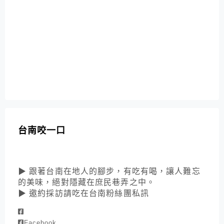
台南咬一口
▶ 跟著台南在地人的腳步，有吃有喝，讓人難忘
的美味，絕對隱藏在庶民巷弄之中。
▶ 邀約採訪請吃在台南粉絲團私訊
Facebook