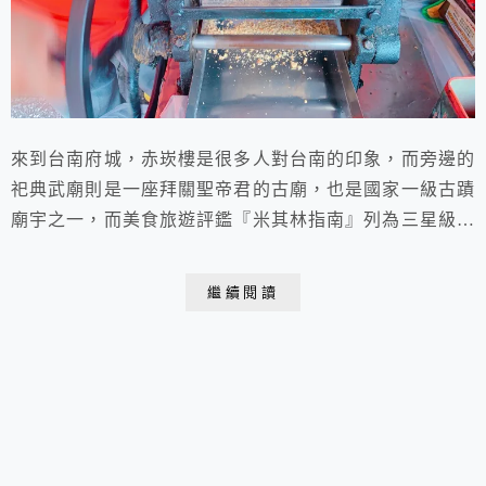
來到台南府城，赤崁樓是很多人對台南的印象，而旁邊的
祀典武廟則是一座拜關聖帝君的古廟，也是國家一級古蹟
廟宇之一，而美食旅遊評鑑『米其林指南』列為三星級景
點，除了阿嬤碳烤土司之外，還有蔡三毛豬血湯，武廟肉
圓等等很多美食，今天來介紹的是在阿嬤碳烤土司的土豆
繼續閱讀
伯府城花生糖，手工現輾的花生糖，獨特的香菜花生糖
70年老店純手工輾法，喜歡古早味的人有來府城一定要
買來吃看看。