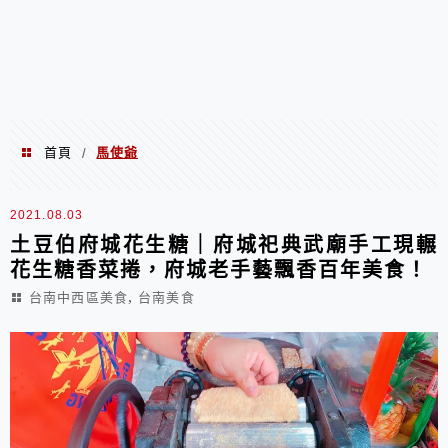
首頁
馬使爺
/
馬使爺
2021.08.03
土豆伯府城花生糖｜府城祀典武廟手工現輾
花生糖香菜捲，府城老手藝飄香百年美食！
,
台南中西區美食
台南美食