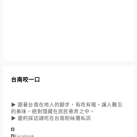
台南咬一口
▶ 跟著台南在地人的腳步，有吃有喝，讓人難忘
的美味，絕對隱藏在庶民巷弄之中。
▶ 邀約採訪請吃在台南粉絲團私訊
Facebook