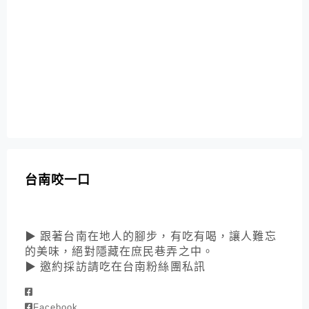
台南咬一口
▶ 跟著台南在地人的腳步，有吃有喝，讓人難忘
的美味，絕對隱藏在庶民巷弄之中。
▶ 邀約採訪請吃在台南粉絲團私訊
Facebook