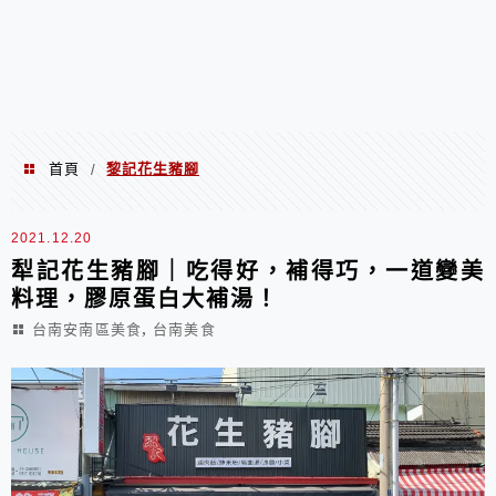
首頁
黎記花生豬腳
/
黎記花生豬腳
2021.12.20
犁記花生豬腳｜吃得好，補得巧，一道變美
料理，膠原蛋白大補湯！
,
台南安南區美食
台南美食