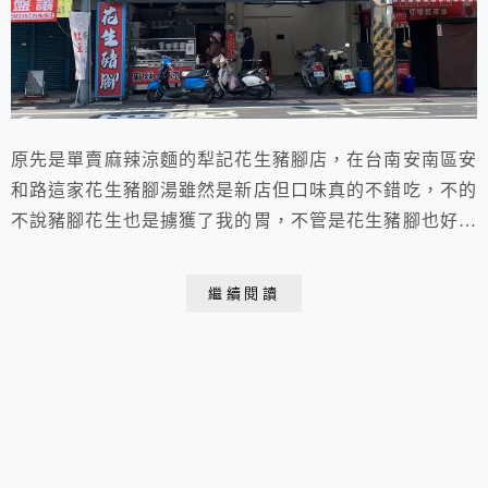
原先是單賣麻辣涼麵的犁記花生豬腳店，在台南安南區安
和路這家花生豬腳湯雖然是新店但口味真的不錯吃，不的
不說豬腳花生也是擄獲了我的胃，不管是花生豬腳也好，
還是涼麵也好，都要來上一碗，絕對讓你舉起大拇指說
~~賀甲(台語A)！
繼續閱讀