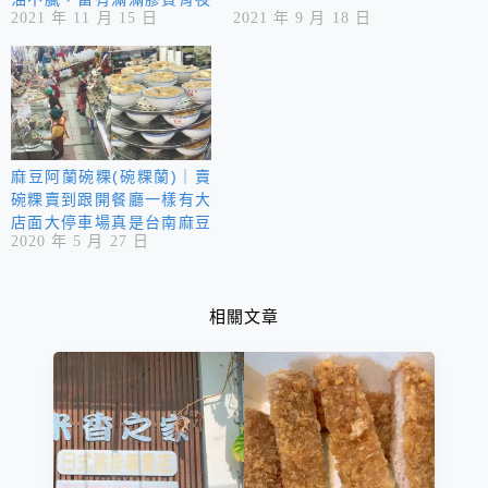
2021 年 11 月 15 日
2021 年 9 月 18 日
美食！
麻豆阿蘭碗粿(碗粿蘭)｜賣
碗粿賣到跟開餐廳一樣有大
店面大停車場真是台南麻豆
2020 年 5 月 27 日
第一美食
相關文章