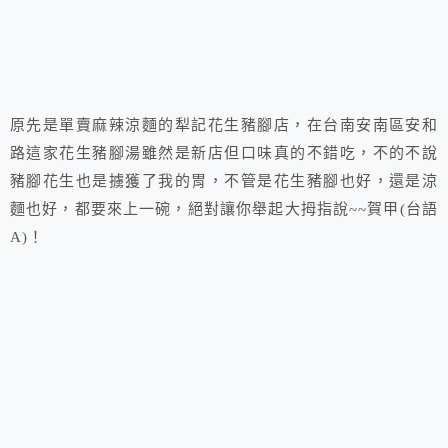
原先是單賣麻辣涼麵的犁記花生豬腳店，在台南安南區安和
路這家花生豬腳湯雖然是新店但口味真的不錯吃，不的不說
豬腳花生也是擄獲了我的胃，不管是花生豬腳也好，還是涼
麵也好，都要來上一碗，絕對讓你舉起大拇指說~~賀甲(台語
A)！