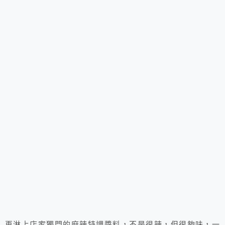
再淋上店家獨門的麻辣特調醬料，不是很辣，但很夠味，一