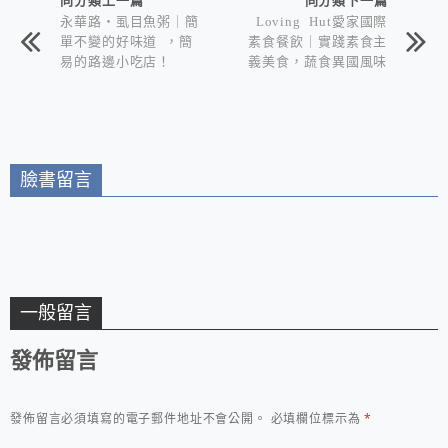
永華路‧虱目魚粥｜簡
Loving Hut愛家國際
單不變的好味道 ，簡
素食餐飲｜實踐素食主
易的路邊小吃店！
義美食，蔬食異國風味
純素餐廳！
臉書留言
一般留言
發佈留言
發佈留言必須填寫的電子郵件地址不會公開。
必填欄位標示為
*