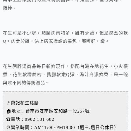
級棒。
花生可是不少喔，豬腳肉肉特多，雖有骨頭，但是熬煮的軟
Q，肉骨分離，沾上店家微調的醬包，嘟嘟好，讚。
花生豬腳湯商品每日新鮮現作，搭配台灣在地花生，小火慢
煮，花生軟糯綿密，豬腳軟嫩Q彈，湯汁白濃鮮香，是一碗
與眾不同的傳統湯品。
🚩黎記花生豬腳
🏠地址：台南市安南區安和路一段257號
☎電話：0902 131 682
⏰營業時間：AM11:00~PM19:00（週三.週日公休日）