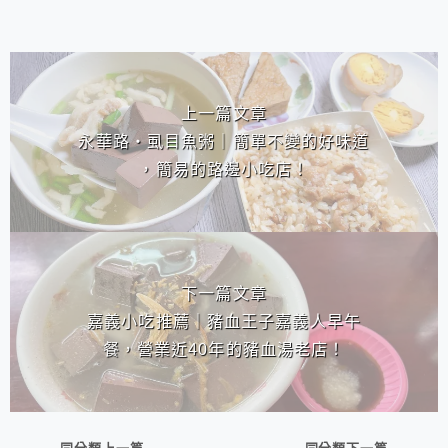
相連文章
上一篇文章
永華路‧虱目魚粥｜簡單不變的好味道
，簡易的路邊小吃店！
下一篇文章
嘉義小吃推薦｜豬血王子嘉義人早午
餐，營業近40年的豬血湯老店！
同分類上一篇
同分類下一篇