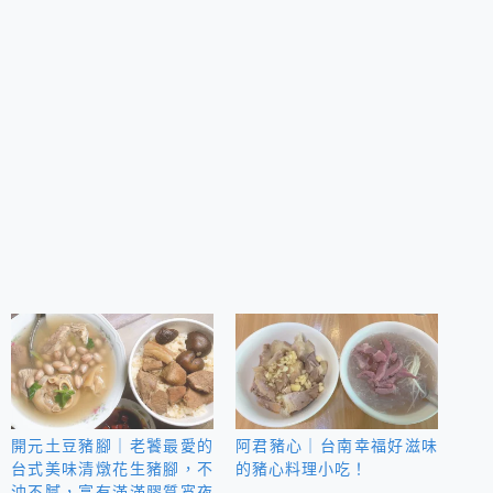
開元土豆豬腳｜老饕最愛的
阿君豬心｜台南幸福好滋味
台式美味清燉花生豬腳，不
的豬心料理小吃！
油不膩，富有滿滿膠質宵夜