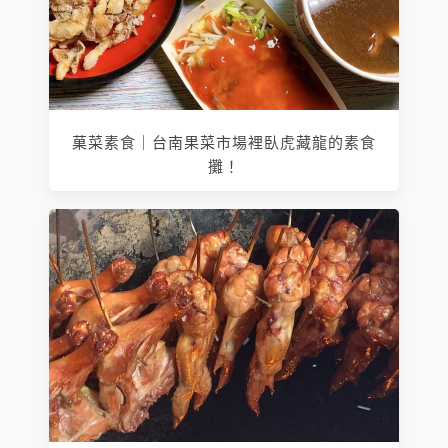
菓菜素食｜台南果菜市場裡臥虎藏龍的素食
攤！