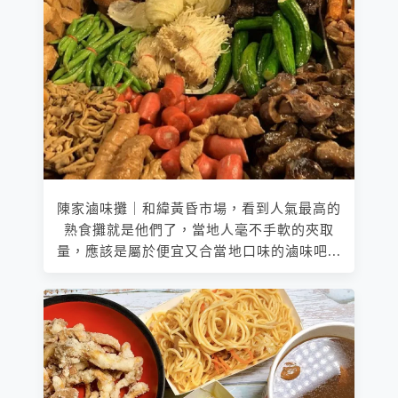
陳家滷味攤｜和緯黃昏市場，看到人氣最高的
熟食攤就是他們了，當地人毫不手軟的夾取
量，應該是屬於便宜又合當地口味的滷味吧...