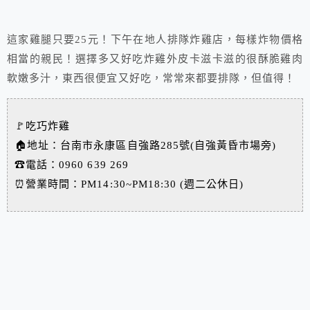
這家雞腿只要25元！下午在地人排隊炸雞店，每樣炸物價格
相當的親民！選擇多又好吃炸雞外皮卡滋卡滋的很酥脆雞肉
軟嫩多汁，東西很便宜又好吃，常常來都要排隊，但值得！
🚩吃巧炸雞
🏠地址：台南市永康區自強路285號(自強黃昏市場旁)
☎電話：0960 639 269
⏰營業時間：PM14:30~PM18:30 (週二公休日)