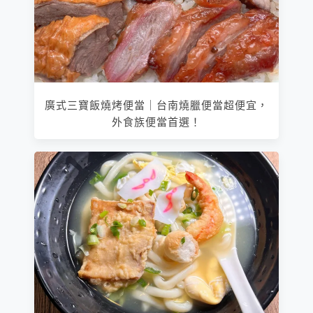
廣式三寶飯燒烤便當｜台南燒臘便當超便宜，
外食族便當首選！