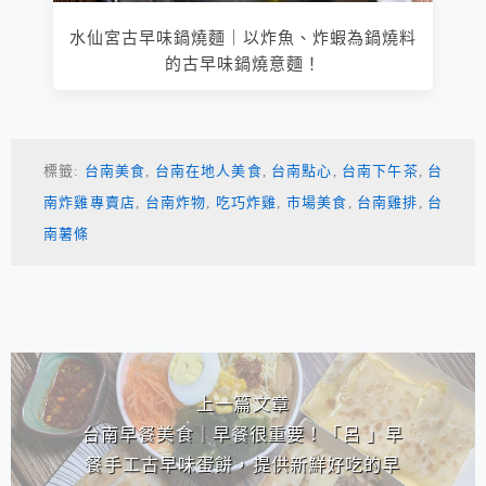
水仙宮古早味鍋燒麵｜以炸魚、炸蝦為鍋燒料
的古早味鍋燒意麵！
標籤:
台南美食
,
台南在地人美食
,
台南點心
,
台南下午茶
,
台
南炸雞專賣店
,
台南炸物
,
吃巧炸雞
,
市場美食
,
台南雞排
,
台
南薯條
相連文章
上一篇文章
台南早餐美食｜早餐很重要！「呂 」早
餐手工古早味蛋餅，提供新鮮好吃的早