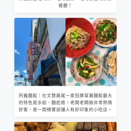
餐廳！
阿義麵館｜在文賢路尾一家招牌寫著麵館最大
的特色是水餃、麵疙瘩，老闆老闆娘非常熱情
好客，是一間樸實卻讓人有好印象的小吃店。