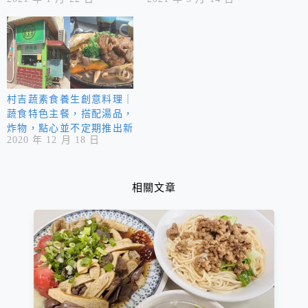
理等，以蔬果食材岀色地呈
現。
村吉蔬素食養生創意料理｜
蔬食特色主餐，搭配湯品，
炸物，點心並不定期推出新
2020 年 12 月 18 日
蔬食無菜單料理。
相關文章