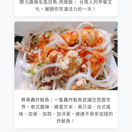
開元路無名虱目魚.肉燥飯｜ 台南人的早餐文
化，展開你充滿活力的一天！
鮮美轟炸魷魚｜一隻轟炸魷魚就讓您悠遊世
界，泰式酸辣、蜂蜜芥末、美乃滋、台式風
味，加蔥、加蒜、加洋蔥，通通不用多加錢的
炸魷魚！