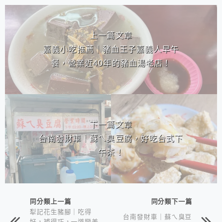
相連文章
上一篇文章
嘉義小吃推薦｜豬血王子嘉義人早午
餐，營業近40年的豬血湯老店！
下一篇文章
台南發財車｜蘇ㄟ臭豆腐，好吃台式下
午茶！
同分類上一篇
同分類下一篇
犁記花生豬腳｜吃得
台南發財車｜蘇ㄟ臭豆
好，補得巧，一道變美