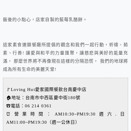
飯後的小點心，店家自製的藍莓乳酪餅。
這家素食連鎖餐廰所提倡的觀念和我們一起行動，祈禱、茹
素、行善! 讓愛與和平的力量匯聚，讓慈悲與美好的能量充
滿， 那麼世界將不再像現在這樣的分隔恐慌， 我們的地球將
成為所有生命的美麗天堂!
🚩Loving Hut愛家國際餐飲台南慶中店
🏠地址：台南市中西區慶中街180號
☎電話：06 214 0361
⏰營業時間：AM10:30~PM19:30週六.日
AM11:00~PM19:30（週一公休日）