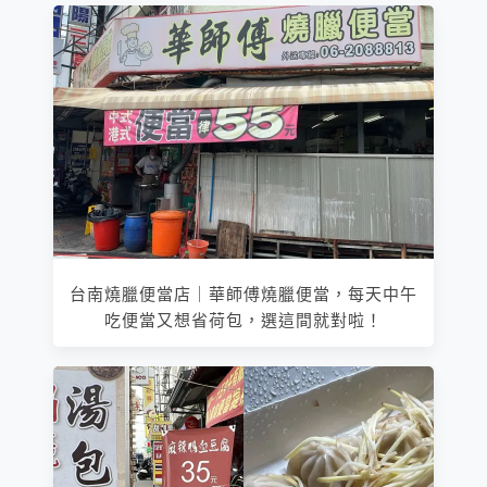
台南燒臘便當店｜華師傅燒臘便當，每天中午
吃便當又想省荷包，選這間就對啦！