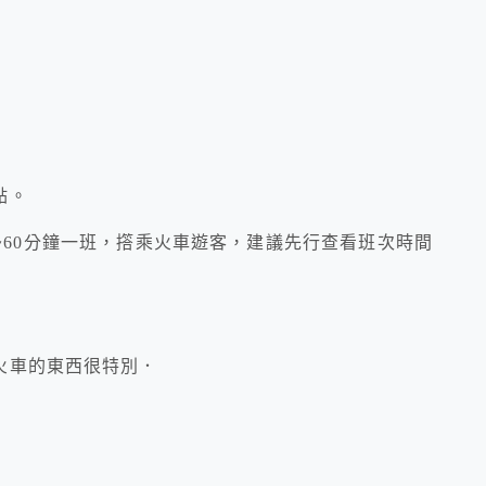
點。
~60分鐘一班，撘乘火車遊客，建議先行查看班次時間
火車的東西很特別．