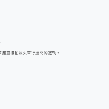
。
車廂直接拍照火車行進間的鐵軌。