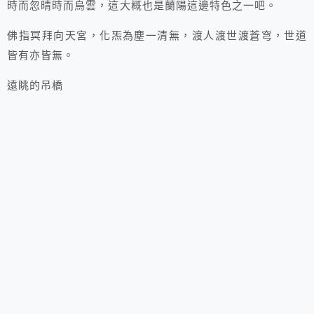
時而忽晴時而烏雲，這大概也是蘭陽這邊特色之一吧。
佛指冥拜向天宮，化炁為塵一清無，渡人渡世渡蒼穹，世道
皆有亦皆無。
遠眺的吊橋