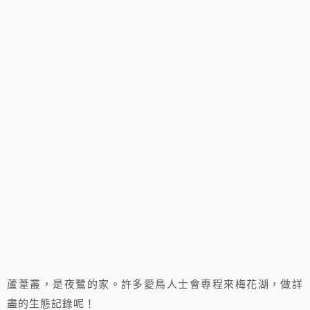
蘆葦叢，是夜鷺的家。許多愛鳥人士會專程來梅花湖，做詳
盡的生態記錄呢！