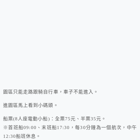
園區只能走路跟騎自行車，車子不能進入。
進園區馬上看到小碼頭。
船票(8人座電動小船)：全票75元、半票35元。
※首班船09:00、末班船17:30，每30分鐘為一個航次，中午
12:30船班休息。