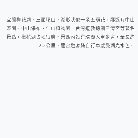
宜蘭梅花湖，三面環山，湖形狀似一朵五瓣花，鄰近有中山
茶園、中山瀑布、仁山植物園、台灣道教總廟三清宮等著名
景點，梅花湖占地很廣，景區內設有環湖人車步道，全長約
2.2
公里，適合遊客騎自行車感受湖光水色。