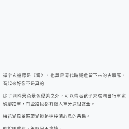
禪字玄機應是《留》，也算是清代時期遺留下來的古蹟囉，
看起來好像不是真的。
除了湖畔景色景色優美之外，
可以帶著孩子來環湖自行車道
騎腳踏車，有些路段都有做人車分道很安全。
梅花湖風景區環湖道路連接湖心島的吊橋。
聽說剛重建，很堅固不會搖。