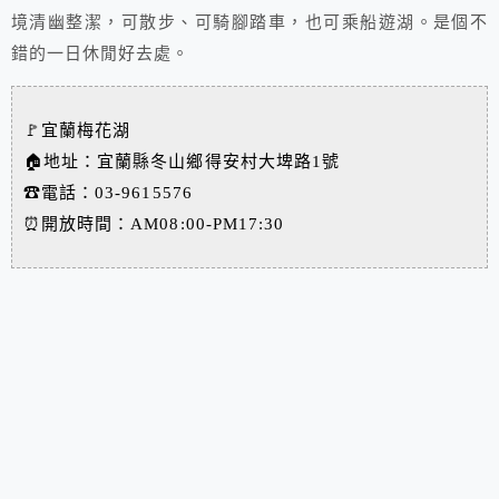
境清幽整潔，可散步、可騎腳踏車，也可乘船遊湖。是個不
錯的一日休閒好去處。
🚩宜蘭梅花湖
🏠地址：宜蘭縣冬山鄉得安村大埤路1號
☎電話：03-9615576
⏰開放時間：AM08:00-PM17:30