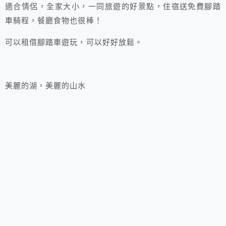
適合
情侶
，
全家大小
，一同旅遊的好
景點
，住宿送免費
腳踏
車
騎程，
餐廳
食物也很
棒
！
可以租借腳踏車遊玩，可以好好放鬆。
美麗的湖，美麗的山水