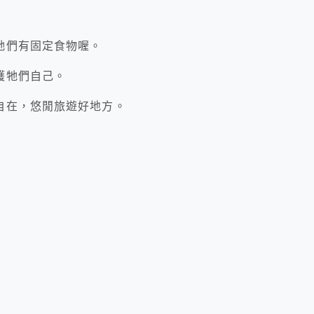
牠們有固定食物喔。
護牠們自己。
自在，悠閒旅遊好地方。