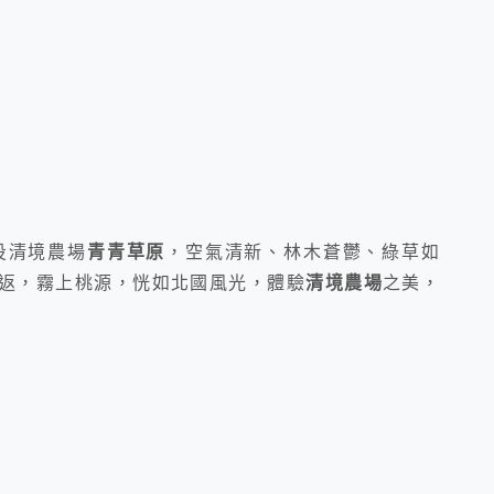
投清境農場
青青草原
，空氣清新、林木蒼鬱、綠草如
返，霧上桃源，恍如北國風光，體驗
清境農場
之美，
！