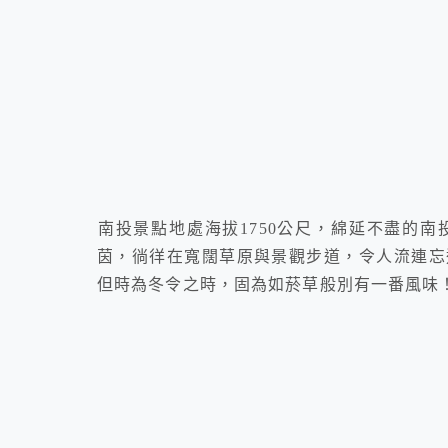
南投景點地處海拔1750公尺，綿延不盡的南
茵，徜徉在寬闊草原與景觀步道，令人流連忘
但時為冬令之時，固為如菸草般別有一番風味