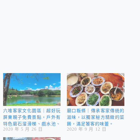
六堆客家文化園區｜超好玩
廟口粄條｜傳承客家傳統的
屏東親子免費景點，戶外有
滋味，以獨家秘方精緻的菜
特色磨石溜滑梯、戲水池、
餚，滿足饕客的味蕾。
2020 年 5 月 26 日
2020 年 9 月 12 日
大沙坑、大草皮，室內有六
堆小星球兒童館 …