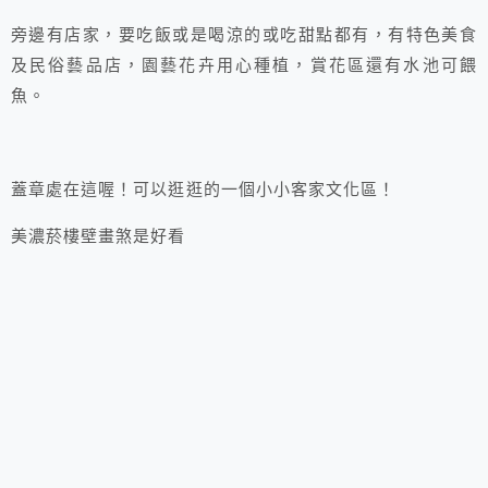
旁邊有店家，要吃飯或是喝涼的或吃甜點都有，有特色美食
及民俗藝品店，園藝花卉用心種植，賞花區還有水池可餵
魚。
蓋章處在這喔！可以逛逛的一個小小客家文化區！
美濃菸樓壁畫煞是好看