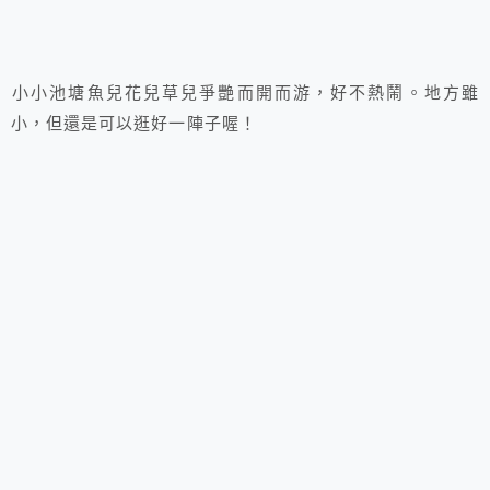
小小池塘魚兒花兒草兒爭艷而開而游，好不熱鬧。地方雖
小，但還是可以逛好一陣子喔！