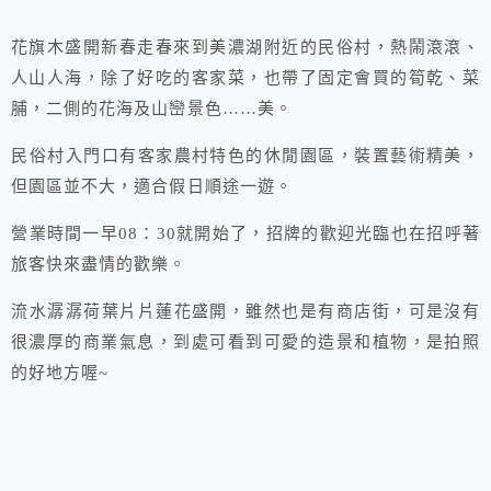
花旗木盛開新春走春來到美濃湖附近的民俗村，熱鬧滾滾、
人山人海，除了好吃的客家菜，也帶了固定會買的筍乾、菜
脯，二側的花海及山巒景色……美。
民俗村入門口有客家農村特色的休閒園區，裝置藝術精美，
但園區並不大，適合假日順途一遊。
營業時間一早08：30就開始了，招牌的歡迎光臨也在招呼著
旅客快來盡情的歡樂。
流水潺潺荷葉片片蓮花盛開，雖然也是有商店街，可是沒有
很濃厚的商業氣息，到處可看到可愛的造景和植物，是拍照
的好地方喔~