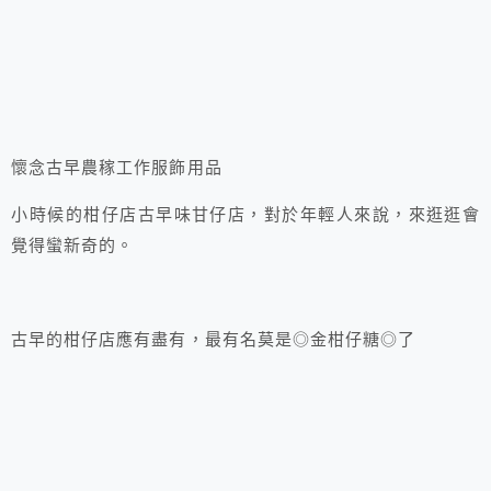
懷念古早農稼工作服飾用品
小時候的柑仔店古早味甘仔店，對於年輕人來說，來逛逛會
覺得蠻新奇的。
古早的柑仔店應有盡有，最有名莫是◎金柑仔糖◎了