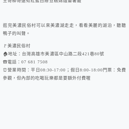
王哥柳哥還有紅藍白綠豆糕嫦娥番薯籤
逛完美濃民俗村可以來美濃湖走走，看看美麗的湖泊，聽聽
鴨子的叫聲。
🚩美濃民俗村
🏠地址：台灣高雄市美濃區中山路二段421巷80號
☎電話：07 681 7508
⏰營業時間：平日08:30-17:00；假日8:00-18:00門票：免費
參觀，但內部的吃喝玩樂都是要額外付費喔