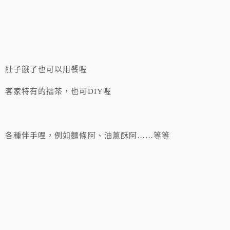
肚子餓了也可以用餐喔
客家特有的擂茶，也可DIY喔
各種伴手哩，例如麵條阿、油蔥酥阿……等等