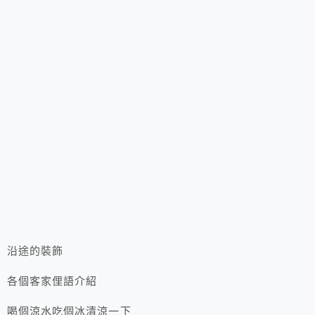
沿途的裝飾
各個客家俚語介紹
喝個涼水吃個冰清涼一下