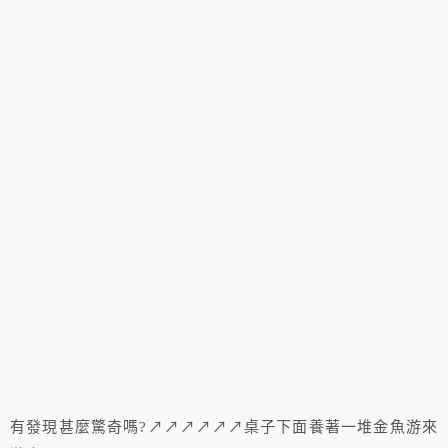
有發現甚麼驚奇嗎?↗↗↗↗↗↗桌子下面養著一堆金魚游來