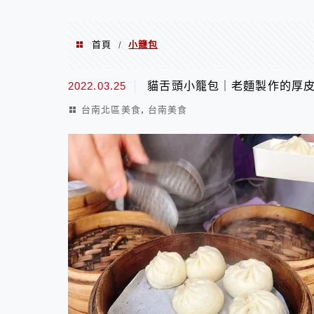
首頁
小籠包
/
小籠包
2022.03.25
貓舌頭小籠包｜老麵製作的厚
,
台南北區美食
台南美食