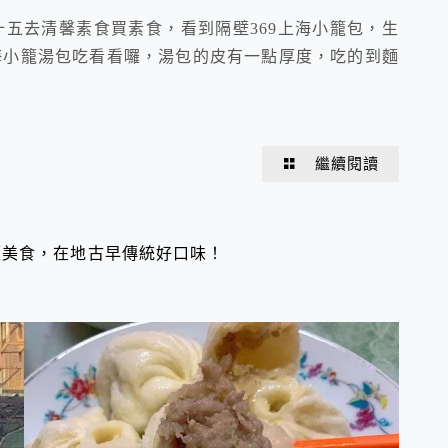
十五去清馨素食買素食，看到隔壁369上海小籠包，生
海小籠湯包吃看看囉，湯包的皮有一點厚度，吃的到麵
繼續閱讀
板美食，在地古早傳統好口味！