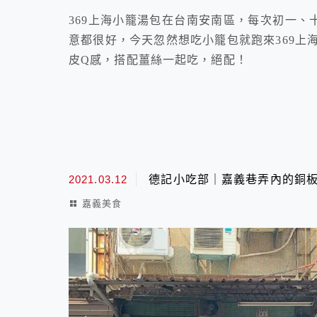
369上海小籠湯包在台南安南區，每次初一、
意都很好，今天忽然想吃小籠包就跑來369上
皮Q感，搭配薑絲一起吃，絕配！
2021.03.12
德記小吃部｜嘉義巷弄內的銅
嘉義美食