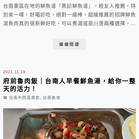
台南東區在地的鮮魚湯「黑記鮮魚湯」，經友人推薦，特
別來一嚐，好喝好吃，絕對一級棒，超級推薦的招牌鮮魚
湯魚肉真的很新鮮好吃，可以煮湯或是川燙兩種選擇，有
味增與薑絲兩種口味，不過「黑記鮮魚湯」位在車流量頗
大的東門路上，這條也算是省道重要交通運輸，所以還是
繼續閱讀
建議在附近的崇學路找停車位，再過個馬路來用餐會比較
方便跟輕鬆，騎摩托車的人停車也要看狀況，停遠一點，
不然也不好停車。
2021.11.19
府前魯肉飯｜台南人早餐鮮魚湯，給你一整
天的活力！
,
台南中西區美食
台南美食