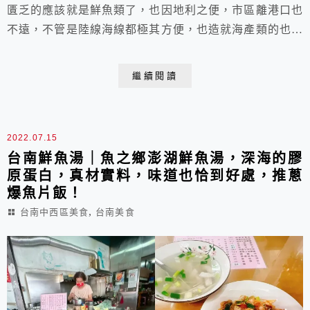
匱乏的應該就是鮮魚類了，也因地利之便，市區離港口也
不遠，不管是陸線海線都極其方便，也造就海產類的也不
少，鮮魚湯在台南小吃可是佔了滿大的比例，幾乎人人都
有自己喜愛的店家。在靠近台南公園，位在公園路上，從
繼續閱讀
公園走各路來約莫5分鐘，就有一家鱻鮮魚湯可享用了，
有來台南的人，不妨就近可以享用這美味的海味喔！
2022.07.15
台南鮮魚湯｜魚之鄉澎湖鮮魚湯，深海的膠
原蛋白，真材實料，味道也恰到好處，推蔥
爆魚片飯！
,
台南中西區美食
台南美食