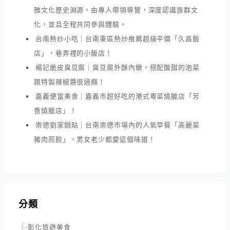
雅文化歷史淵源，由專人帶領導覽，深度認識族群文
化，並且全程共同參與體驗。
台南熱炒小吃｜台南東區熱炒推薦超級平價「久昌飯
店」，巷弄裡的小飯店！
楊記脆皮臭豆腐｜臭豆腐外酥內嫩，搭配酸甜的泡菜
跟特製辣椒醬很過癮！
嘉義便當美食｜嘉義市超好吃的港式粵菜燒臘店「芳
香燒臘店」！
崇德劉家鍋貼｜台南崇德市場內的人氣早餐「高麗菜
豬肉煎餃」，男女老少都愛這個味道！
分類
彰化旅遊美食