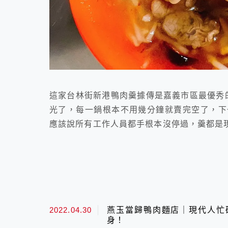
這家台林街新港鴨肉羹據傳是嘉義市區最優秀
光了，每一鍋根本不用幾分鐘就賣完空了，下
應該說所有工作人員都手根本沒停過，羹都是
2022.04.30
燕玉當歸鴨肉麵店｜現代人忙
身！