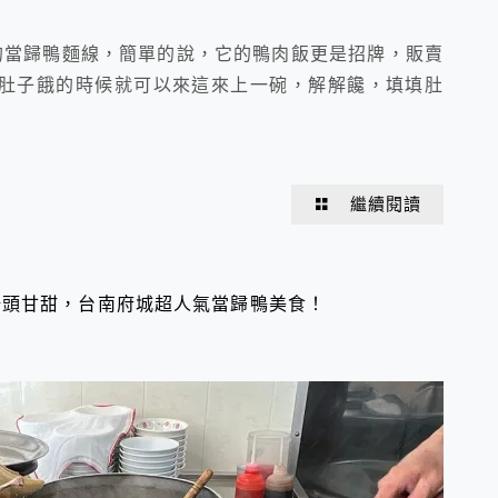
的當歸鴨麵線，簡單的說，它的鴨肉飯更是招牌，販賣
肚子餓的時候就可以來這來上一碗，解解饞，填填肚
繼續閱讀
湯頭甘甜，台南府城超人氣當歸鴨美食！