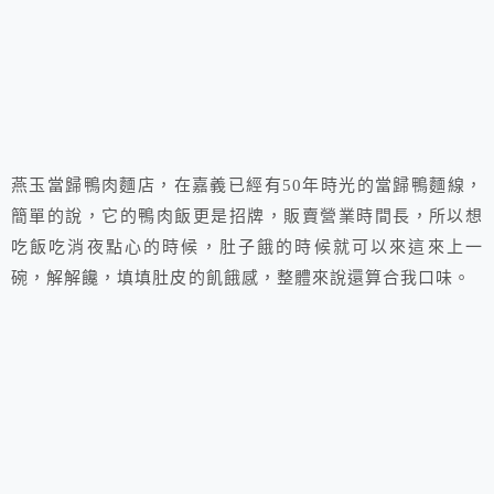
燕玉當歸鴨肉麵店，在嘉義已經有50年時光的當歸鴨麵線，
簡單的說，它的鴨肉飯更是招牌，販賣營業時間長，所以想
吃飯吃消夜點心的時候，肚子餓的時候就可以來這來上一
碗，解解饞，填填肚皮的飢餓感，整體來說還算合我口味。