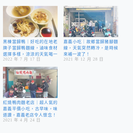
黑棟當歸鴨｜好吃的在地老
嘉義小吃｜故鄉當歸豬腳麵
牌子當歸鴨麵線，滷味食材
線，天氣突然轉冷，是時候
選擇多樣，涼涼的天氣喝一
來補一波了！
2022 年 7 月 17 日
2021 年 12 月 28 日
碗熱燙，老牌嘉義小吃！
紅燒鴨肉麵老店｜超人氣的
嘉義平價小吃，古早味，味
道讚，嘉義老店令人懷念！
2021 年 4 月 24 日