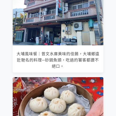
大埔風味餐｜曾文水庫美味的佳餚，大埔鄉遠
近馳名的料理─砂鍋魚頭，吃過的饕客都讚不
絕口。