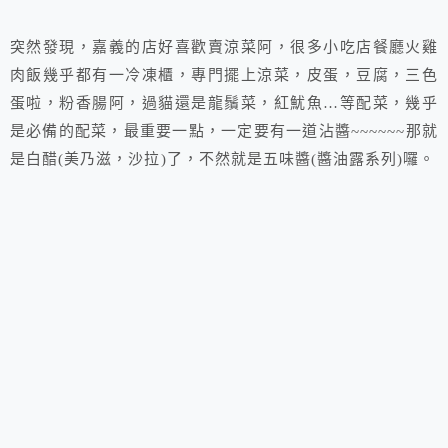
突然發現，嘉義的店好喜歡賣涼菜阿，很多小吃店餐廳火雞
肉飯幾乎都有一冷凍櫃，專門擺上涼菜，皮蛋，豆腐，三色
蛋啦，粉香腸阿，過貓還是龍鬚菜，紅魷魚…等配菜，幾乎
是必備的配菜，最重要一點，一定要有一道沾醬~~~~~~那就
是白醋(美乃滋，沙拉)了，不然就是五味醬(醬油露系列)囉。