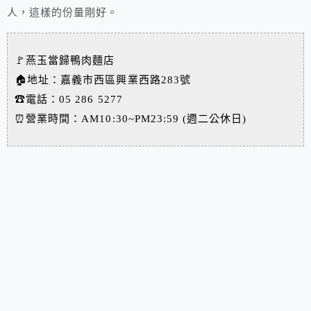
人，這樣的份量剛好。
🚩燕玉當歸鴨肉麵店
🏠地址：嘉義市西區興業西路283號
☎電話：05 286 5277
⏰營業時間：AM10:30~PM23:59 (週二公休日)