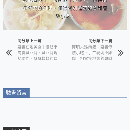
多年的好口味，值得特別造訪的台南道
地小吃。
同分類上一篇
同分類下一篇
嘉義在地美食｜憶起來
阿明火雞肉飯｜嘉義傳
肉羹臭豆腐，臭豆腐現
統小吃，手工現切火雞
點現炸，酥酥軟軟的口
肉，相當接地氣的雞肉
感，搭配特製的泡菜和
飯小吃店！
辣椒醬，讓人一口接著
一口。
臉書留言