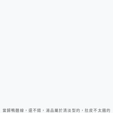
當歸鴨麵線，還不錯，湯品屬於清淡型的，肚皮不太餓的