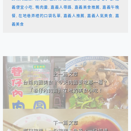
義便宜小吃
,
鴨肉羹
,
嘉義人帶路
,
嘉義美食推薦
,
嘉義午晚
餐
,
在地巷弄裡的口袋名單
,
嘉義人推薦
,
嘉義人氣美食
,
嘉
義美食
相連文章
上一篇文章
台南肉圓美食｜今天肉圓要吃那一種？
「巷仔內肉圓」在地的美食小吃！
下一篇文章
鄭記碗粿｜一份碗粿＋魚羹，一份持續