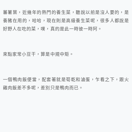
蕃薯葉，近幾年的熱門的養生菜，聽說以前是沒人要的，是
養豬在用的，哈哈，現在則是高級養生菜呢，很多人都說是
好野人在吃的菜，噗，真的是此一時彼一時阿。
來點家常小豆干，算是中規中矩。
一個鴨肉飯便當，配套著就是筍乾和滷蛋，乍看之下，跟火
雞肉飯差不多呢，差別只是鴨肉而已。