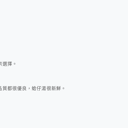
供選擇。
品質都很優良，蛤仔湯很新鮮。