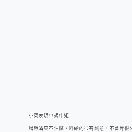
小菜表現中規中矩
燴飯清爽不油膩，料給的很有誠意，不會等很